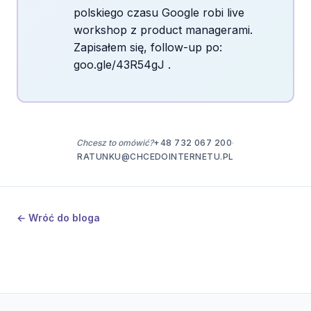
polskiego czasu Google robi live
workshop z product managerami.
Zapisałem się, follow-up po:
goo.gle/43R54gJ
.
+48 732 067 200
Chcesz to omówić?
·
RATUNKU@CHCEDOINTERNETU.PL
← Wróć do bloga