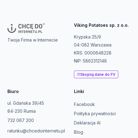
Viking Potatoes sp. z o.o.
Krypska 25/9
Twoja Firma w Internecie
04-082 Warszawa
KRS: 0000648228
NIP: 5862312148
Skopiuj dane do FV
Biuro
Linki
ul. Gdańska 39/45
Facebook
84-230 Rumia
Polityka prywatności
732 067 200
Deklaracja AI
ratunku@chcedointernetu.pl
Blog