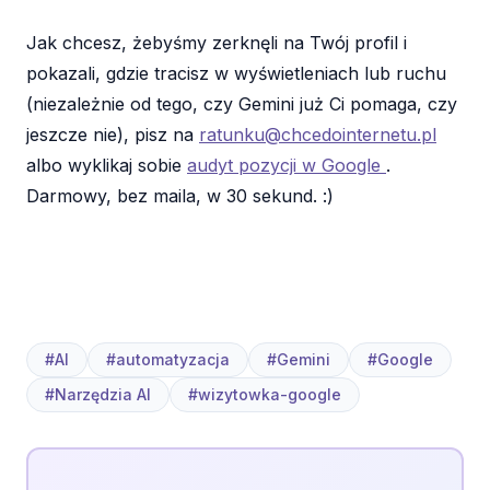
Jak chcesz, żebyśmy zerknęli na Twój profil i
pokazali, gdzie tracisz w wyświetleniach lub ruchu
(niezależnie od tego, czy Gemini już Ci pomaga, czy
jeszcze nie), pisz na
ratunku@chcedointernetu.pl
albo wyklikaj sobie
audyt pozycji w Google
.
Darmowy, bez maila, w 30 sekund. :)
#AI
#automatyzacja
#Gemini
#Google
#Narzędzia AI
#wizytowka-google