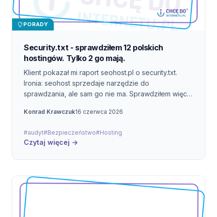
PORADY
Security.txt - sprawdziłem 12 polskich
hostingów. Tylko 2 go mają.
Klient pokazał mi raport seohost.pl o security.txt.
Ironia: seohost sprzedaje narzędzie do
sprawdzania, ale sam go nie ma. Sprawdziłem więc
12 największych polskich hostingów. 10 z 12 nie ma
Konrad Krawczuk
16 czerwca 2026
podstawowego standardu RFC 9116. Pokazuję jak to
naprawić w 15 minut.
#audyt
#Bezpieczeństwo
#Hosting
Czytaj więcej →