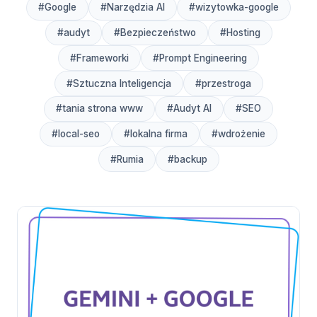
#Google
#Narzędzia AI
#wizytowka-google
#audyt
#Bezpieczeństwo
#Hosting
#Frameworki
#Prompt Engineering
#Sztuczna Inteligencja
#przestroga
#tania strona www
#Audyt AI
#SEO
#local-seo
#lokalna firma
#wdrożenie
#Rumia
#backup