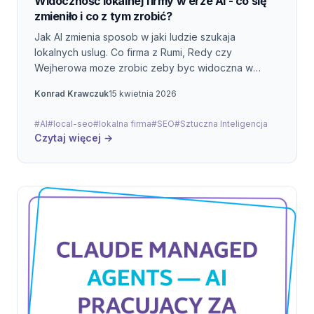
Widoczność lokalnej firmy w erze AI - co się
zmieniło i co z tym zrobić?
Jak AI zmienia sposob w jaki ludzie szukaja
lokalnych uslug. Co firma z Rumi, Redy czy
Wejherowa moze zrobic zeby byc widoczna w
ChatGPT, Gemini i Perplexity.
Konrad Krawczuk
15 kwietnia 2026
#AI
#local-seo
#lokalna firma
#SEO
#Sztuczna Inteligencja
Czytaj więcej →