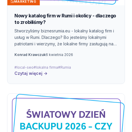
MARKETING
Nowy katalog firm w Rumi i okolicy - dlaczego
to zrobiliśmy?
Stworzyliśmy biznesrumia.eu - lokalny katalog firm i
usług w Rumi. Dlaczego? Bo jesteśmy lokalnymi
patriotami i wierzymy, że lokalne firmy zasługują na
widoczność w internecie.
Konrad Krawczuk
6 kwietnia 2026
#local-seo
#lokalna firma
#Rumia
Czytaj więcej →