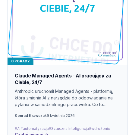
PORADY
Claude Managed Agents - AI pracujący za
Ciebie, 24/7
Anthropic uruchomił Managed Agents - platformę,
która zmienia AI z narzędzia do odpowiadania na
pytania w samodzielnego pracownika. Co to
oznacza dla Twojej firmy?
Konrad Krawczuk
9 kwietnia 2026
#AI
#automatyzacja
#Sztuczna Inteligencja
#wdrożenie
Czytaj więcej →