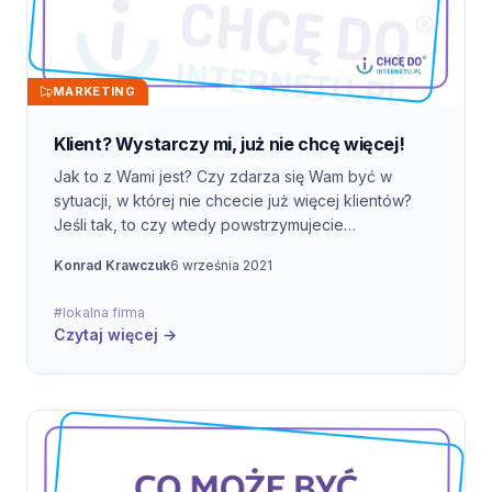
MARKETING
Klient? Wystarczy mi, już nie chcę więcej!
Jak to z Wami jest? Czy zdarza się Wam być w
sytuacji, w której nie chcecie już więcej klientów?
Jeśli tak, to czy wtedy powstrzymujecie
podejmowanie jakichkolwiek działań w internecie,
Konrad Krawczuk
6 września 2021
żeby "przypadkiem" nie przyszli nowi klienci? W
tym wpisie odpowiem na pytanie dlaczego takie
#lokalna firma
podejście często jes
Czytaj więcej →