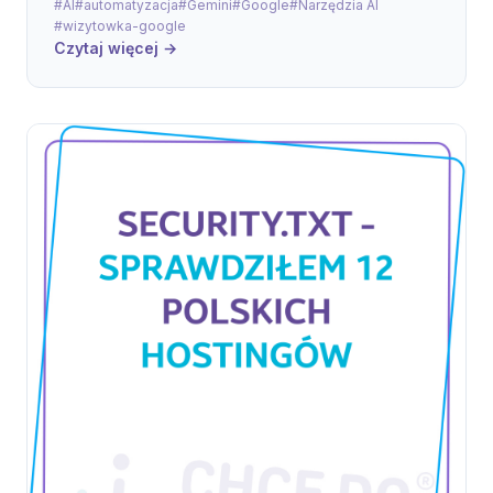
#AI
#automatyzacja
#Gemini
#Google
#Narzędzia AI
#wizytowka-google
Czytaj więcej →