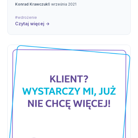
Konrad Krawczuk
6 września 2021
do końca wie co przygotować i w jaki sposób.
#wdrożenie
Czytaj więcej →