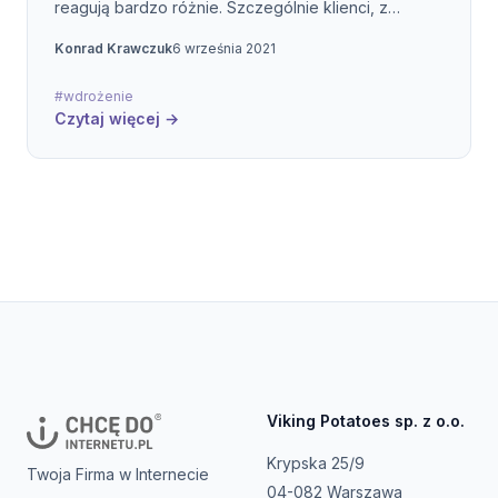
reagują bardzo różnie. Szczególnie klienci, z
którymi ja pracuję, dzielą się na dwie grupy: takich,
Konrad Krawczuk
6 września 2021
którzy już mieli do czynienia z innym zespołem
wdrożeniowym i takich, którzy jeszcze nie wiedzą,
#wdrożenie
czego c
Czytaj więcej →
Viking Potatoes sp. z o.o.
Krypska 25/9
Twoja Firma w Internecie
04-082 Warszawa