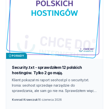
PORADY
Security.txt - sprawdziłem 12 polskich
hostingów. Tylko 2 go mają.
Klient pokazał mi raport seohost.pl o security.txt.
Ironia: seohost sprzedaje narzędzie do
sprawdzania, ale sam go nie ma. Sprawdziłem więc
12 największych polskich hostingów. 10 z 12 nie ma
Konrad Krawczuk
16 czerwca 2026
podstawowego standardu RFC 9116. Pokazuję jak to
naprawić w 15 minut.