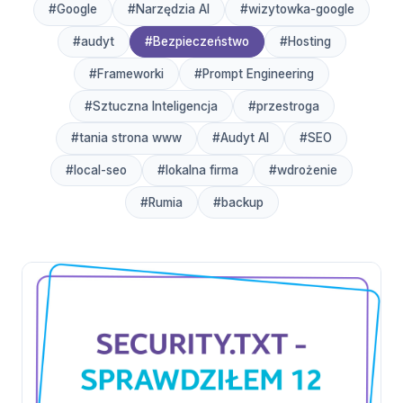
#Google
#Narzędzia AI
#wizytowka-google
#audyt
#Bezpieczeństwo
#Hosting
#Frameworki
#Prompt Engineering
#Sztuczna Inteligencja
#przestroga
#tania strona www
#Audyt AI
#SEO
#local-seo
#lokalna firma
#wdrożenie
#Rumia
#backup