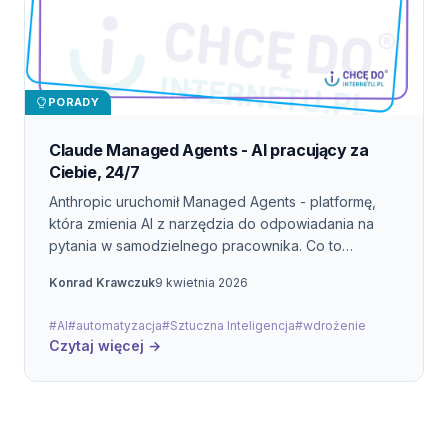
PORADY
Claude Managed Agents - AI pracujący za
Ciebie, 24/7
Anthropic uruchomił Managed Agents - platformę,
która zmienia AI z narzędzia do odpowiadania na
pytania w samodzielnego pracownika. Co to
oznacza dla Twojej firmy?
Konrad Krawczuk
9 kwietnia 2026
#AI
#automatyzacja
#Sztuczna Inteligencja
#wdrożenie
Czytaj więcej →