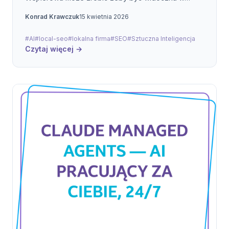
ChatGPT, Gemini i Perplexity.
Konrad Krawczuk
15 kwietnia 2026
#AI
#local-seo
#lokalna firma
#SEO
#Sztuczna Inteligencja
Czytaj więcej →