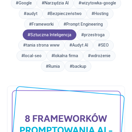
#Google
#Narzędzia AI
#wizytowka-google
#audyt
#Bezpieczeństwo
#Hosting
#Frameworki
#Prompt Engineering
#Sztuczna Inteligencja
#przestroga
#tania strona www
#Audyt AI
#SEO
#local-seo
#lokalna firma
#wdrożenie
#Rumia
#backup