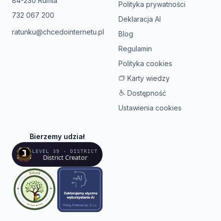
84-230 Rumia
Polityka prywatności
732 067 200
Deklaracja AI
ratunku@chcedointernetu.pl
Blog
Regulamin
Polityka cookies
Karty wiedzy
Dostępność
Ustawienia cookies
Bierzemy udział
LEVEL 39 · DISTRICT
District Creator