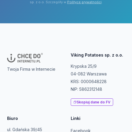
sp. z o.o. Szczegóły w
Polityce prywatności
.
Viking Potatoes sp. z o.o.
Krypska 25/9
Twoja Firma w Internecie
04-082 Warszawa
KRS: 0000648228
NIP: 5862312148
Skopiuj dane do FV
Biuro
Linki
ul. Gdańska 39/45
Facebook